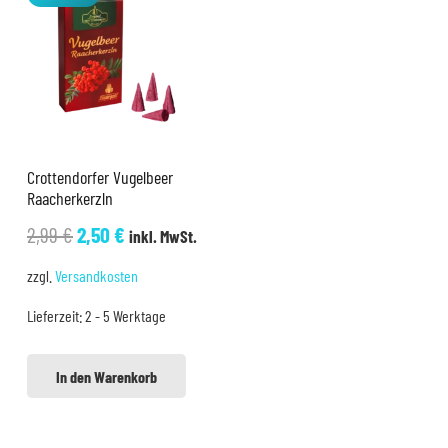
Crottendorfer Vugelbeer
Raacherkerzln
Ursprünglicher
Aktueller
2,99
€
2,50
€
inkl. MwSt.
Preis
Preis
zzgl.
Versandkosten
war:
ist:
Lieferzeit:
2 - 5 Werktage
2,99 €
2,50 €.
In den Warenkorb