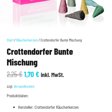
Start
/
Räucherkerzen
/ Crottendorfer Bunte Mischung
Crottendorfer Bunte
Mischung
Ursprünglicher
Aktueller
2,25
€
1,70
€
inkl. MwSt.
Preis
Preis
war:
ist:
zzgl.
Versandkosten
2,25 €
1,70 €.
Produktdaten:
Hersteller: Crottendorfer Räucherkerzen