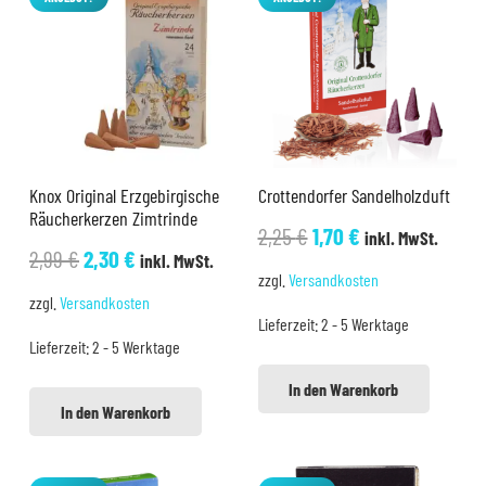
Knox Original Erzgebirgische
Crottendorfer Sandelholzduft
Räucherkerzen Zimtrinde
Ursprünglicher
Aktueller
2,25
€
1,70
€
inkl. MwSt.
Ursprünglicher
Aktueller
2,99
€
2,30
€
inkl. MwSt.
Preis
Preis
zzgl.
Versandkosten
Preis
Preis
war:
ist:
zzgl.
Versandkosten
war:
ist:
Lieferzeit:
2 - 5 Werktage
2,25 €
1,70 €.
Lieferzeit:
2 - 5 Werktage
2,99 €
2,30 €.
In den Warenkorb
In den Warenkorb