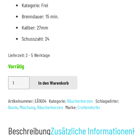
Kategorie: Frei
Brenndauer: 15 min.
Kaliber: 27mm
Schusszahl: 24
Lieferzeit:
2 - 5 Werktage
Vorrätig
Crottendorfer
In den Warenkorb
Alternative:
Bunte
Mischung
Artikelnummer:
EÄ1604
Kategorie:
Räucherkerzen
Schlagwörter:
Menge
Bunte
,
Mischung
,
Räucherkerzen
Marke:
Crottendorfer
Beschreibung
Zusätzliche Informationen