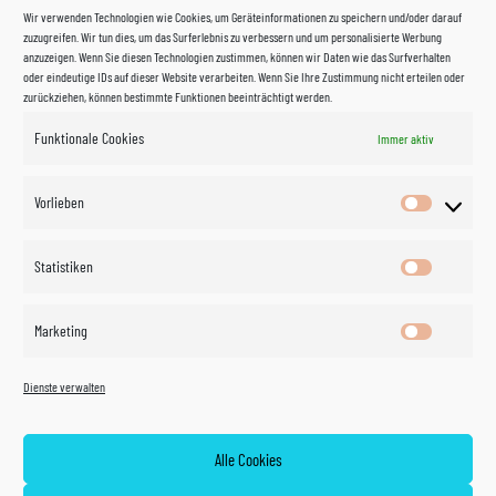
Wir verwenden Technologien wie Cookies, um Geräteinformationen zu speichern und/oder darauf
zuzugreifen. Wir tun dies, um das Surferlebnis zu verbessern und um personalisierte Werbung
anzuzeigen. Wenn Sie diesen Technologien zustimmen, können wir Daten wie das Surfverhalten
oder eindeutige IDs auf dieser Website verarbeiten. Wenn Sie Ihre Zustimmung nicht erteilen oder
zurückziehen, können bestimmte Funktionen beeinträchtigt werden.
Funktionale Cookies
Immer aktiv
Impressum
Vorlieben
Vorlieben
Datenschutzerklärung
Statistiken
Statistik
Kontakt
Marketing
Marketin
Öffnungszeiten
©
Vertrag
Dienste verwalten
widerrufen
2026
Zahlung und Versand
Alle Cookies
Widerrufsrecht