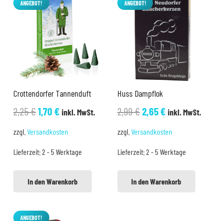
ANGEBOT!
ANGEBOT!
Crottendorfer Tannenduft
Huss Dampflok
Ursprünglicher
Aktueller
Ursprünglicher
Aktueller
2,25
€
1,70
€
2,99
€
2,65
€
inkl. MwSt.
inkl. MwSt.
Preis
Preis
Preis
Preis
zzgl.
Versandkosten
zzgl.
Versandkosten
war:
ist:
war:
ist:
Lieferzeit:
2 - 5 Werktage
Lieferzeit:
2 - 5 Werktage
2,25 €
1,70 €.
2,99 €
2,65 €.
In den Warenkorb
In den Warenkorb
ANGEBOT!