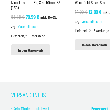
Nico Titanium Big Size 50mm F3
Weco Gold Silver Star
(1.3G)
Ursprüngli
Aktu
14,99
€
12,99
€
inkl
Ursprünglicher
Aktueller
88,88
€
79,99
€
inkl. MwSt.
Preis
Prei
zzgl.
Versandkosten
Preis
Preis
war:
ist:
zzgl.
Versandkosten
war:
ist:
Lieferzeit:
2 - 5 Werktage
14,99 €
12,9
Lieferzeit:
2 - 5 Werktage
88,88 €
79,99 €.
In den Warenkorb
In den Warenkorb
VERSAND INFOS
• Kein Mindestbestellwert
Feuerwerk 1