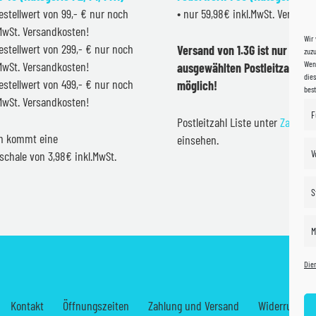
estellwert von 99,- € nur noch
• nur 59,98€ inkl.MwSt. Versand
.MwSt. Versandkosten!
Wir
estellwert von 299,- € nur noch
Versand von 1.3G ist nur inner
zuzu
Wenn
.MwSt. Versandkosten!
ausgewählten Postleitzahlen 
dies
estellwert von 499,- € nur noch
möglich!
bes
.MwSt. Versandkosten!
F
Postleitzahl Liste unter
Zahlung
en kommt eine
einsehen.
V
schale von 3,98€ inkl.MwSt.
S
M
Die
Kontakt
Öffnungszeiten
Zahlung und Versand
Widerrufsrec