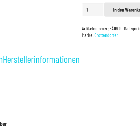
Crottendorfer
In den Warenk
Alternative:
Weihrauch
Riesen
Artikelnummer:
EÄ1609
Kategori
XXL
Marke:
Crottendorfer
Menge
n
Herstellerinformationen
aber