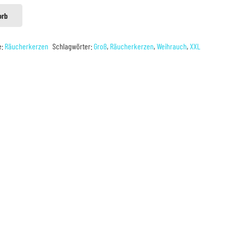
orb
e:
Räucherkerzen
Schlagwörter:
Groß
,
Räucherkerzen
,
Weihrauch
,
XXL