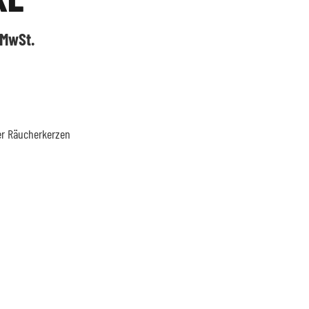
icher
eller
 MwSt.
s
 €.
fer Räucherkerzen