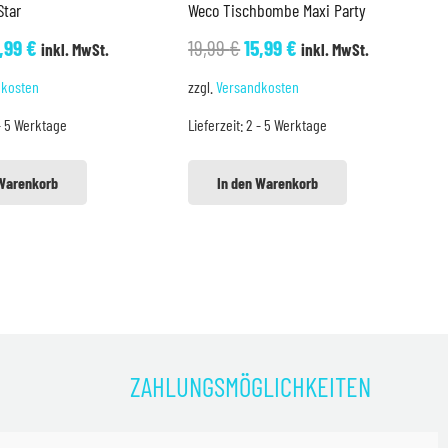
Star
Weco Tischbombe Maxi Party
rsprünglicher
Aktueller
Ursprünglicher
Aktueller
2,99
€
19,99
€
15,99
€
inkl. MwSt.
inkl. MwSt.
eis
Preis
Preis
Preis
dkosten
zzgl.
Versandkosten
ar:
ist:
war:
ist:
- 5 Werktage
Lieferzeit:
2 - 5 Werktage
,99 €
12,99 €.
19,99 €
15,99 €.
 Warenkorb
In den Warenkorb
ZAHLUNGSMÖGLICHKEITEN
)