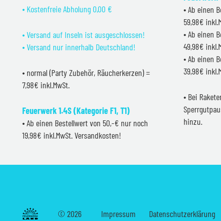
• Kostenfreie Abholung 0,00 €
• Ab einen B
59,98€ inkl
• Ab einen B
• Versand auf Inseln ist ausgeschlossen!
49,98€ inkl
• Versand nur innerhalb Deutschland!
• Ab einen B
39,98€ inkl
• normal (Party Zubehör, Räucherkerzen) =
7,98€ inkl.MwSt.
• Bei Raket
Sperrgutpau
Feuerwerk 1.4S (Kategorie F1, T1)
hinzu.
• Ab einen Bestellwert von 50,-€ nur noch
19,98€ inkl.MwSt. Versandkosten!
©
2026
Impressum
Datenschutzerklärung