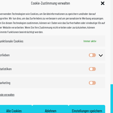
Cookie-Zustimmung verwalten
kosten!
 verwenden Technologien wie Cookies, um Geräteinformationen zu speichern und/oder darauf
halb
greifen. Wir tun dies, um das Surferlebnis zu verbessern und um personalisierte Werbung anzuzeigen.
 Sie diesen Technologien zustimmen, können wir Daten wie das Surfverhalten oder eindeutige IDs auf
in Sachsen
er Website verarbeiten. Wenn Sie Ihre Zustimmung nicht erteilen oder zurückziehen, können
timmte Funktionen beeinträchtigt werden.
unktionale Cookies
WIR VERSENDEN MIT
Immer aktiv
 & Versand
orlieben
Vorlieben
tatistiken
Statistiken
arketing
Marketing
nste verwalten
ht
AGB
Cookie policy (EU)
Vertrag widerrufen
Alle Cookies
Ablehnen
Einstellungen speichern