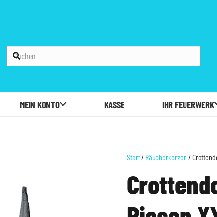
MEIN KONTO
KASSE
IHR FEUERWERK
Start
/
Räucherkerzen
/ Crottend
Crottend
Riesen X