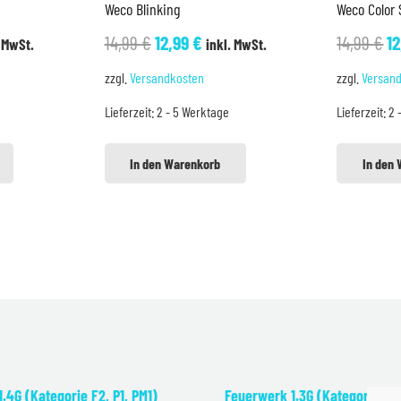
Weco Blinking
Weco Color 
cher
eller
Ursprünglicher
Aktueller
U
14,99
€
12,99
€
14,99
€
1
. MwSt.
inkl. MwSt.
s
Preis
Preis
Pr
zzgl.
Versandkosten
zzgl.
Versan
war:
ist:
w
Lieferzeit:
2 - 5 Werktage
Lieferzeit:
2 
9 €.
14,99 €
12,99 €.
14
In den Warenkorb
In den
.4G (Kategorie F2, P1, PM1)
Feuerwerk 1.3G (Kategorie F2