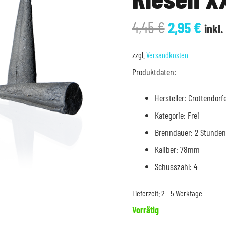
Ursprüngl
Aktu
4,45
€
2,95
€
inkl.
Preis
Prei
war:
ist:
zzgl.
Versandkosten
4,45 €
2,95
Produktdaten:
Hersteller: Crottendor
Kategorie: Frei
Brenndauer: 2 Stunden
Kaliber: 78mm
Schusszahl: 4
Lieferzeit:
2 - 5 Werktage
Vorrätig