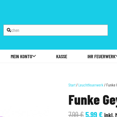
MEIN KONTO
KASSE
IHR FEUERWERK
Start
/
Leuchtfeuerwerk
/ Funke G
Funke Gey
Ursprüngli
Aktue
7,99
€
5,99
€
inkl.