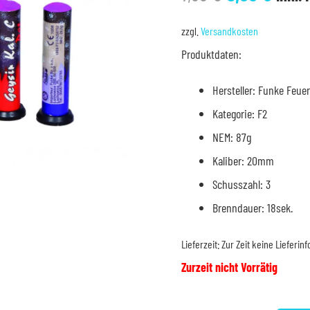
Preis
Prei
war:
ist:
zzgl.
Versandkosten
7,99 €
5,99 
Produktdaten:
Hersteller: Funke Feue
Kategorie: F2
NEM: 87g
Kaliber: 20mm
Schusszahl: 3
Brenndauer: 18sek.
Lieferzeit:
Zur Zeit keine Lieferin
Zurzeit nicht Vorrätig