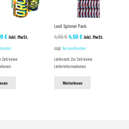
Lesli Spinner Pack
sprünglicher
Aktueller
Ursprünglicher
Aktueller
99
€
4,99
€
4,50
€
inkl. MwSt.
inkl. MwSt.
eis
Preis
Preis
Preis
dkosten
zzgl.
Versandkosten
r:
ist:
war:
ist:
r Zeit keine
Lieferzeit:
Zur Zeit keine
60 €
2,99 €.
4,99 €
4,50 €.
ationen
Lieferinformationen
lesen
Weiterlesen