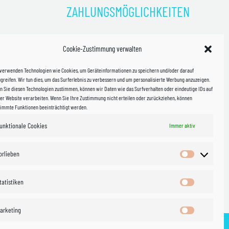
ZAHLUNGSMÖGLICHKEITEN
)
Cookie-Zustimmung verwalten
kosten!
 verwenden Technologien wie Cookies, um Geräteinformationen zu speichern und/oder darauf
halb
greifen. Wir tun dies, um das Surferlebnis zu verbessern und um personalisierte Werbung anzuzeigen.
 Sie diesen Technologien zustimmen, können wir Daten wie das Surfverhalten oder eindeutige IDs auf
in Sachsen
er Website verarbeiten. Wenn Sie Ihre Zustimmung nicht erteilen oder zurückziehen, können
timmte Funktionen beeinträchtigt werden.
unktionale Cookies
WIR VERSENDEN MIT
Immer aktiv
 & Versand
orlieben
Vorlieben
tatistiken
Statistiken
arketing
Marketing