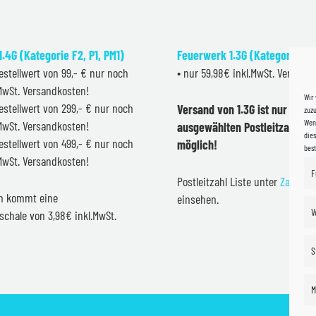
.4G (Kategorie F2, P1, PM1)
Feuerwerk 1.3G (Kategorie F2
estellwert von 99,- € nur noch
• nur 59,98€ inkl.MwSt. Versand
.MwSt. Versandkosten!
Wir
estellwert von 299,- € nur noch
Versand von 1.3G ist nur inner
zuzu
Wenn
.MwSt. Versandkosten!
ausgewählten Postleitzahlen 
dies
estellwert von 499,- € nur noch
möglich!
bes
.MwSt. Versandkosten!
F
Postleitzahl Liste unter
Zahlung
en kommt eine
einsehen.
V
schale von 3,98€ inkl.MwSt.
S
M