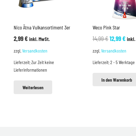
Nico Ätna Vulkansortiment 3er
Weco Pink Star
Ursprüngli
Aktu
2,99
€
14,99
€
12,99
€
inkl. MwSt.
inkl
Preis
Prei
zzgl.
Versandkosten
zzgl.
Versandkosten
war:
ist:
Lieferzeit:
Zur Zeit keine
Lieferzeit:
2 - 5 Werktage
14,99 €
12,9
Lieferinformationen
In den Warenkorb
Weiterlesen