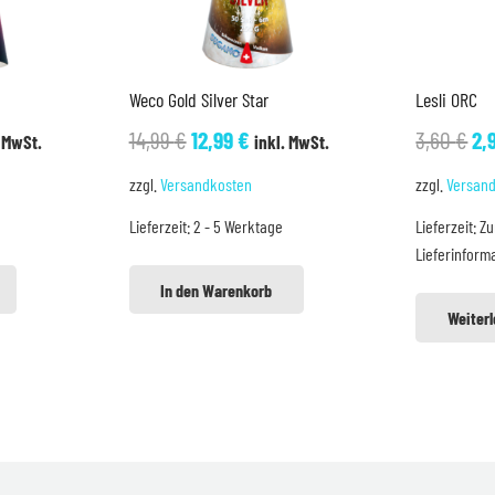
Weco Gold Silver Star
Lesli ORC
cher
eller
Ursprünglicher
Aktueller
Ur
14,99
€
12,99
€
3,60
€
2,
. MwSt.
inkl. MwSt.
s
Preis
Preis
Pr
zzgl.
Versandkosten
zzgl.
Versan
war:
ist:
wa
Lieferzeit:
2 - 5 Werktage
Lieferzeit:
Zu
9 €.
14,99 €
12,99 €.
3,
Lieferinform
In den Warenkorb
Weiter