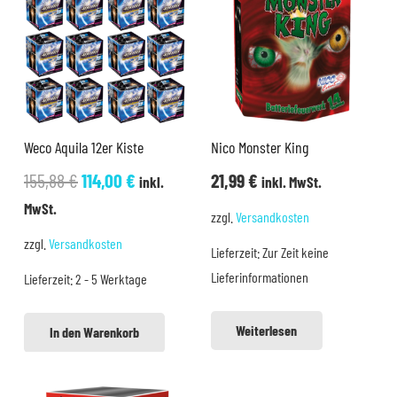
Weco Aquila 12er Kiste
Nico Monster King
Ursprünglicher
Aktueller
155,88
€
114,00
€
21,99
€
inkl.
inkl. MwSt.
Preis
Preis
MwSt.
zzgl.
Versandkosten
war:
ist:
zzgl.
Versandkosten
Lieferzeit:
Zur Zeit keine
155,88 €
114,00 €.
Lieferinformationen
Lieferzeit:
2 - 5 Werktage
Weiterlesen
In den Warenkorb