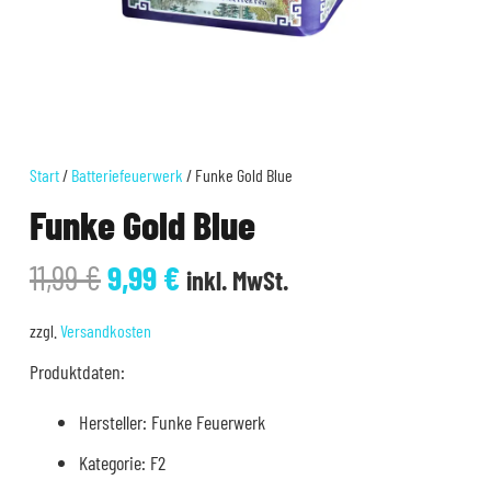
Start
/
Batteriefeuerwerk
/ Funke Gold Blue
Funke Gold Blue
Ursprünglicher
Aktueller
11,99
€
9,99
€
inkl. MwSt.
Preis
Preis
war:
ist:
zzgl.
Versandkosten
11,99 €
9,99 €.
Produktdaten:
Hersteller: Funke Feuerwerk
Kategorie: F2