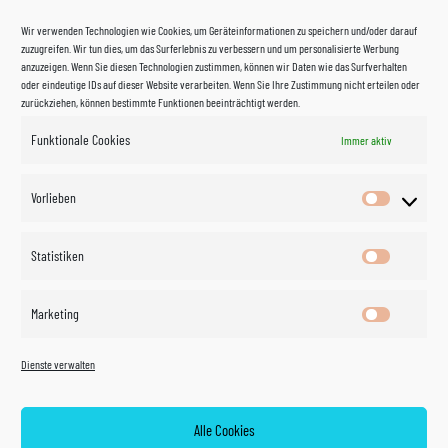
Wir verwenden Technologien wie Cookies, um Geräteinformationen zu speichern und/oder darauf
zuzugreifen. Wir tun dies, um das Surferlebnis zu verbessern und um personalisierte Werbung
anzuzeigen. Wenn Sie diesen Technologien zustimmen, können wir Daten wie das Surfverhalten
oder eindeutige IDs auf dieser Website verarbeiten. Wenn Sie Ihre Zustimmung nicht erteilen oder
zurückziehen, können bestimmte Funktionen beeinträchtigt werden.
Funktionale Cookies
Immer aktiv
Impressum
Vorlieben
Vorlieben
Datenschutzerklärung
Statistiken
Statistik
Kontakt
Marketing
Marketin
Öffnungszeiten
©
Vertrag
Dienste verwalten
widerrufen
2026
Zahlung und Versand
Alle Cookies