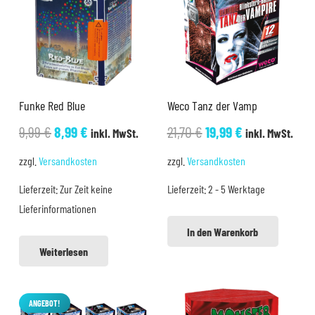
Funke Red Blue
Weco Tanz der Vamp
Ursprünglicher
Aktueller
Ursprünglicher
Aktueller
9,99
€
8,99
€
21,70
€
19,99
€
inkl. MwSt.
inkl. MwSt.
Preis
Preis
Preis
Preis
zzgl.
Versandkosten
zzgl.
Versandkosten
war:
ist:
war:
ist:
Lieferzeit:
Zur Zeit keine
Lieferzeit:
2 - 5 Werktage
9,99 €
8,99 €.
21,70 €
19,99 €.
Lieferinformationen
In den Warenkorb
Weiterlesen
ANGEBOT!