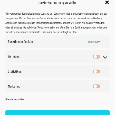
Cookie-Zustimmung verwalten
Wir verwenden Technologien wie Cookies, um Geräteinformationen zu speichern und/oder darauf
zuzugreifen. Wir tun dies, um das Surferlebnis zu verbessern und um personalisierte Werbung
anzuzeigen. Wenn Sie diesen Technologien zustimmen, können wir Daten wie das Surfverhalten
oder eindeutige IDs auf dieser Website verarbeiten. Wenn Sie Ihre Zustimmung nicht erteilen oder
zurückziehen, können bestimmte Funktionen beeinträchtigt werden.
Funktionale Cookies
Immer aktiv
Impressum
Vorlieben
Vorlieben
Datenschutzerklärung
Statistiken
Statistik
Kontakt
Marketing
Marketin
Öffnungszeiten
©
Vertrag
Dienste verwalten
widerrufen
2026
Zahlung und Versand