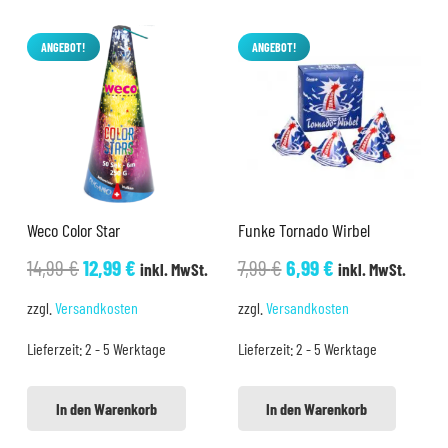
ANGEBOT!
ANGEBOT!
Weco Color Star
Funke Tornado Wirbel
Ursprünglicher
Aktueller
Ursprünglicher
Aktueller
14,99
€
12,99
€
7,99
€
6,99
€
inkl. MwSt.
inkl. MwSt.
Preis
Preis
Preis
Preis
zzgl.
Versandkosten
zzgl.
Versandkosten
war:
ist:
war:
ist:
Lieferzeit:
2 - 5 Werktage
Lieferzeit:
2 - 5 Werktage
14,99 €
12,99 €.
7,99 €
6,99 €.
In den Warenkorb
In den Warenkorb