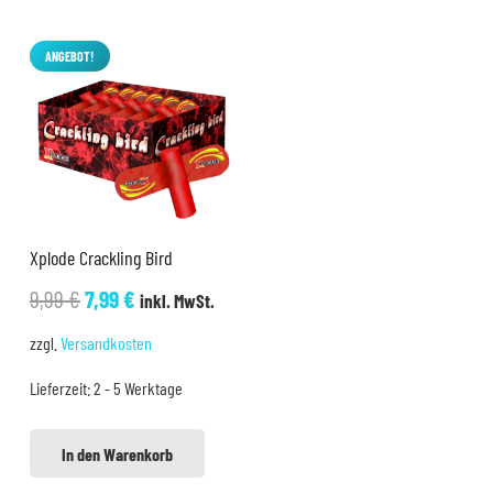
ANGEBOT!
Xplode Crackling Bird
Ursprünglicher
Aktueller
9,99
€
7,99
€
inkl. MwSt.
Preis
Preis
zzgl.
Versandkosten
war:
ist:
Lieferzeit:
2 - 5 Werktage
9,99 €
7,99 €.
In den Warenkorb