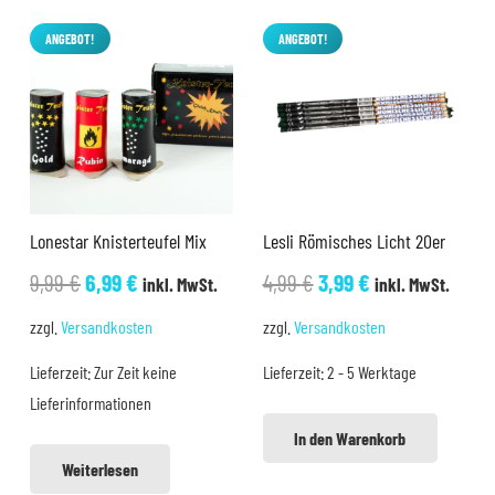
ANGEBOT!
ANGEBOT!
Lonestar Knisterteufel Mix
Lesli Römisches Licht 20er
Ursprünglicher
Aktueller
Ursprünglicher
Aktueller
9,99
€
6,99
€
4,99
€
3,99
€
inkl. MwSt.
inkl. MwSt.
Preis
Preis
Preis
Preis
zzgl.
Versandkosten
zzgl.
Versandkosten
war:
ist:
war:
ist:
Lieferzeit:
Zur Zeit keine
Lieferzeit:
2 - 5 Werktage
9,99 €
6,99 €.
4,99 €
3,99 €.
Lieferinformationen
In den Warenkorb
Weiterlesen