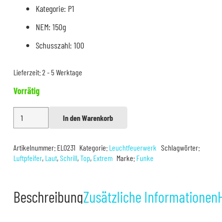
Kategorie: P1
NEM: 150g
Schusszahl: 100
Lieferzeit:
2 - 5 Werktage
Vorrätig
Funke
In den Warenkorb
Alternative:
Silberheuler
Fontäne
Artikelnummer:
EL0231
Kategorie:
Leuchtfeuerwerk
Schlagwörter:
100Stück
Luftpfeifer
,
Laut
,
Schrill
,
Top
,
Extrem
Marke:
Funke
Menge
Beschreibung
Zusätzliche Informationen