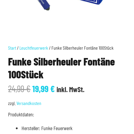
Start
/
Leuchtfeuerwerk
/ Funke Silberheuler Fontäne 100Stück
Funke Silberheuler Fontäne
100Stück
Ursprünglicher
Aktueller
24,99
€
19,99
€
inkl. MwSt.
Preis
Preis
war:
ist:
zzgl.
Versandkosten
24,99 €
19,99 €.
Produktdaten:
Hersteller: Funke Feuerwerk