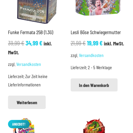
Funke Fermata 25B (1.3G)
Lesli Böse Schwiegermutter
Ursprünglicher
Aktueller
Ursprünglicher
Aktueller
39,99
€
34,99
€
21,99
€
19,99
€
inkl.
inkl. MwSt.
Preis
Preis
Preis
Preis
MwSt.
zzgl.
Versandkosten
war:
ist:
war:
ist:
zzgl.
Versandkosten
Lieferzeit:
2 - 5 Werktage
39,99 €
34,99 €.
21,99 €
19,99 €.
Lieferzeit:
Zur Zeit keine
Lieferinformationen
In den Warenkorb
Weiterlesen
ANGEBOT!