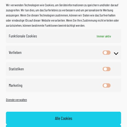
Wir verwenden Technologien wie Cookies, um Geräteinformationen zu speichern und/oder darauf
zuzugreifen. Wir tun dies, um das Surferlebnis zu verbessern und um personalisierte Werbung
anzuzeigen. Wenn Sie diesen Technologien zustimmen, können wir Daten wie das Surfverhalten
oder eindeutige IDs auf dieser Website verarbeiten. Wenn Sie Ihre Zustimmung nicht erteilen oder
zurückziehen, können bestimmte Funktionen beeinträchtigt werden.
Funktionale Cookies
Immer aktiv
Impressum
Vorlieben
Vorlieben
Datenschutzerklärung
Statistiken
Statistik
Kontakt
Marketing
Marketin
Öffnungszeiten
©
Vertrag
Dienste verwalten
widerrufen
2026
Zahlung und Versand
Alle Cookies
Widerrufsrecht