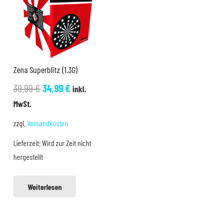
Zena Superblitz (1.3G)
Ursprünglicher
Aktueller
39,99
€
34,99
€
inkl.
Preis
Preis
MwSt.
war:
ist:
zzgl.
Versandkosten
39,99 €
34,99 €.
Lieferzeit:
Wird zur Zeit nicht
hergestellt
Weiterlesen