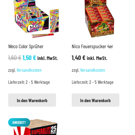
Weco Color Sprüher
Nico Feuerspucker 4er
Ursprünglicher
Aktueller
1,60
€
1,50
€
1,40
€
inkl. MwSt.
inkl. MwSt.
Preis
Preis
zzgl.
Versandkosten
zzgl.
Versandkosten
war:
ist:
Lieferzeit:
2 - 5 Werktage
Lieferzeit:
2 - 5 Werktage
1,60 €
1,50 €.
In den Warenkorb
In den Warenkorb
ANGEBOT!