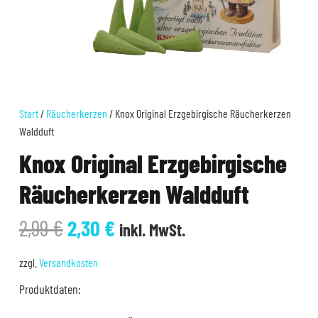
Start
/
Räucherkerzen
/ Knox Original Erzgebirgische Räucherkerzen
Waldduft
Knox Original Erzgebirgische
Räucherkerzen Waldduft
Ursprünglicher
Aktueller
2,99
€
2,30
€
inkl. MwSt.
Preis
Preis
war:
ist:
zzgl.
Versandkosten
2,99 €
2,30 €.
Produktdaten: