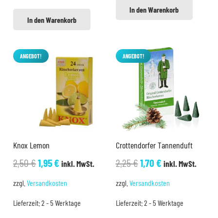
In den Warenkorb
In den Warenkorb
ANGEBOT!
ANGEBOT!
Knox Lemon
Crottendorfer Tannenduft
Ursprünglicher
Aktueller
Ursprünglicher
Aktueller
2,50
€
1,95
€
2,25
€
1,70
€
inkl. MwSt.
inkl. MwSt.
Preis
Preis
Preis
Preis
zzgl.
Versandkosten
zzgl.
Versandkosten
war:
ist:
war:
ist:
Lieferzeit:
2 - 5 Werktage
Lieferzeit:
2 - 5 Werktage
2,50 €
1,95 €.
2,25 €
1,70 €.