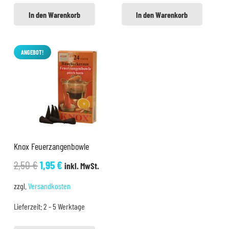
In den Warenkorb
In den Warenkorb
ANGEBOT!
Knox Feuerzangenbowle
Ursprünglicher
Aktueller
2,50
€
1,95
€
inkl. MwSt.
Preis
Preis
zzgl.
Versandkosten
war:
ist:
Lieferzeit:
2 - 5 Werktage
2,50 €
1,95 €.