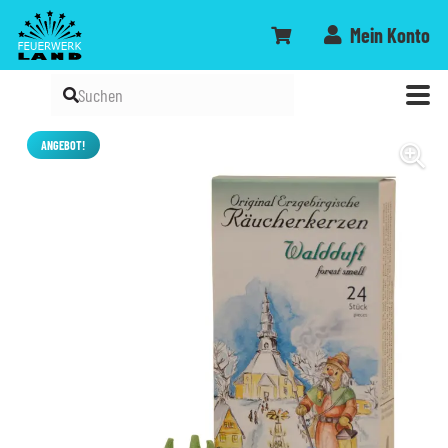
Mein Konto
ANGEBOT!