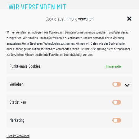
WIR VERSENDEN MIT
Cookie-Zustimmung verwalten
Wir verwenden Technologien wie Cookies, um Geräteinformationen zu speichern und/oder darauf
zuzugreifen. Wir tun dies, um das Surferlebnis zu verbessern und um personalisierte Werbung
anzuzeigen. Wenn Sie diesen Technologien zustimmen, können wir Daten wie das Surfverhalten
oder eindeutige IDs auf dieser Website verarbeiten. Wenn Sie Ihre Zustimmung nicht erteilen oder
zurückziehen, können bestimmte Funktionen beeinträchtigt werden.
Funktionale Cookies
Immer aktiv
Impressum
Vorlieben
Vorlieben
Datenschutzerklärung
Statistiken
Statistik
Kontakt
Marketing
Marketin
Öffnungszeiten
©
Vertrag
Dienste verwalten