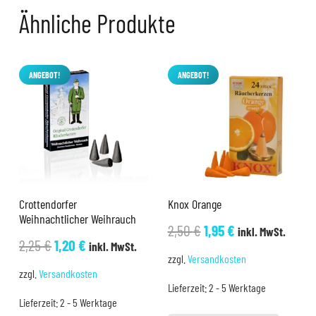
Ähnliche Produkte
ANGEBOT!
ANGEBOT!
Crottendorfer
Knox Orange
Weihnachtlicher Weihrauch
Ursprünglicher
Aktueller
2,50
€
1,95
€
inkl. MwSt.
Ursprünglicher
Aktueller
2,25
€
1,20
€
inkl. MwSt.
Preis
Preis
zzgl.
Versandkosten
Preis
Preis
war:
ist:
zzgl.
Versandkosten
war:
ist:
Lieferzeit:
2 - 5 Werktage
2,50 €
1,95 €.
Lieferzeit:
2 - 5 Werktage
2,25 €
1,20 €.