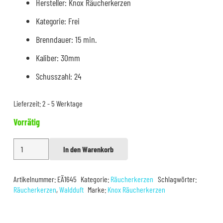
Hersteller: Knox Räucherkerzen
Kategorie: Frei
Brenndauer: 15 min.
Kaliber: 30mm
Schusszahl: 24
Lieferzeit:
2 - 5 Werktage
Vorrätig
Knox
In den Warenkorb
Alternative:
Original
Erzgebirgische
Artikelnummer:
EÄ1645
Kategorie:
Räucherkerzen
Schlagwörter:
Räucherkerzen
Räucherkerzen
,
Waldduft
Marke:
Knox Räucherkerzen
Waldduft
Menge