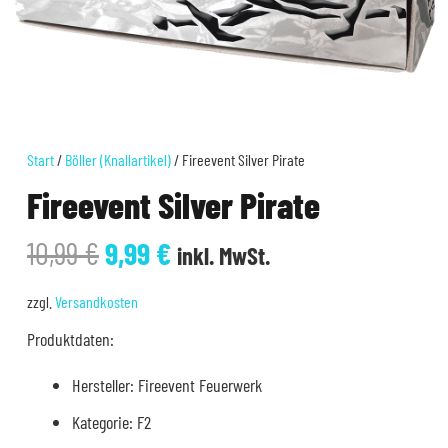
Start
/
Böller (Knallartikel)
/ Fireevent Silver Pirate
Fireevent Silver Pirate
Ursprünglicher
Aktueller
10,99
€
9,99
€
inkl. MwSt.
Preis
Preis
war:
ist:
zzgl.
Versandkosten
10,99 €
9,99 €.
Produktdaten:
Hersteller: Fireevent Feuerwerk
Kategorie: F2