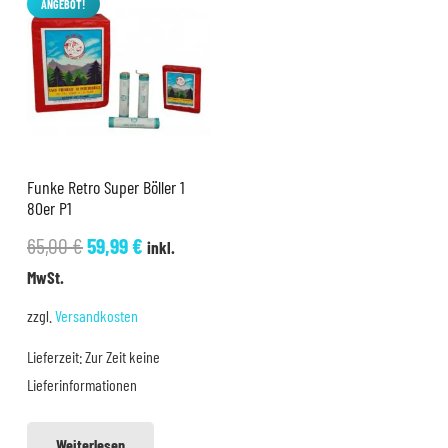
ANGEBOT!
Funke Retro Super Böller 1
80er P1
Ursprünglicher
Aktueller
65,00
€
59,99
€
inkl.
Preis
Preis
MwSt.
war:
ist:
zzgl.
Versandkosten
65,00 €
59,99 €.
Lieferzeit:
Zur Zeit keine
Lieferinformationen
Weiterlesen