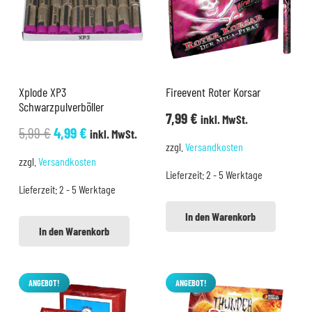
Xplode XP3
Fireevent Roter Korsar
Schwarzpulverböller
7,99
€
inkl. MwSt.
Ursprünglicher
Aktueller
5,99
€
4,99
€
inkl. MwSt.
zzgl.
Versandkosten
Preis
Preis
zzgl.
Versandkosten
war:
ist:
Lieferzeit:
2 - 5 Werktage
Lieferzeit:
2 - 5 Werktage
5,99 €
4,99 €.
In den Warenkorb
In den Warenkorb
ANGEBOT!
ANGEBOT!