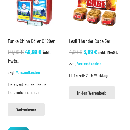
Funke China Böller C 120er
Lesli Thunder Cube 3er
Ursprünglicher
Aktueller
Ursprünglicher
Aktueller
59,99
€
49,99
€
4,99
€
3,99
€
inkl.
inkl. MwSt.
Preis
Preis
Preis
Preis
MwSt.
zzgl.
Versandkosten
war:
ist:
war:
ist:
zzgl.
Versandkosten
Lieferzeit:
2 - 5 Werktage
59,99 €
49,99 €.
4,99 €
3,99 €.
Lieferzeit:
Zur Zeit keine
Lieferinformationen
In den Warenkorb
Weiterlesen