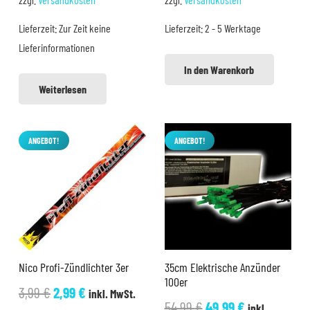
war:
ist:
Lieferzeit:
Zur Zeit keine
Lieferzeit:
2 - 5 Werktage
19,98 €
17,98 €.
Lieferinformationen
In den Warenkorb
Weiterlesen
ANGEBOT!
ANGEBOT!
Nico Profi-Zündlichter 3er
35cm Elektrische Anzünder
100er
Ursprünglicher
Aktueller
3,99
€
2,99
€
inkl. MwSt.
Ursprünglicher
Aktueller
54,99
€
49,99
€
inkl.