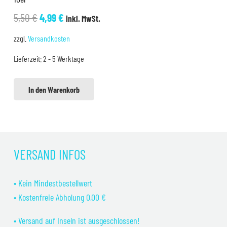
Ursprünglicher
Aktueller
5,50
€
4,99
€
inkl. MwSt.
Preis
Preis
zzgl.
Versandkosten
war:
ist:
Lieferzeit:
2 - 5 Werktage
5,50 €
4,99 €.
In den Warenkorb
VERSAND INFOS
• Kein Mindestbestellwert
• Kostenfreie Abholung 0,00 €
• Versand auf Inseln ist ausgeschlossen!