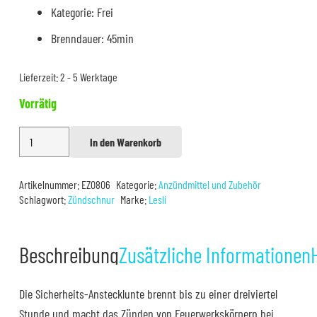
Kategorie: Frei
Brenndauer: 45min
Lieferzeit:
2 - 5 Werktage
Vorrätig
Lesli
In den Warenkorb
Alternative:
Sicherheits-
Anstecklunte
Artikelnummer:
EZ0806
Kategorie:
Anzündmittel und Zubehör
Menge
Schlagwort:
Zündschnur
Marke:
Lesli
Beschreibung
Zusätzliche Informationen
Die Sicherheits-Anstecklunte brennt bis zu einer dreiviertel
Stunde und macht das Zünden von Feuerwerkskörpern bei