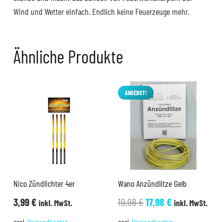
Wind und Wetter einfach. Endlich keine Feuerzeuge mehr.
Ähnliche Produkte
ANGEBOT!
Nico Zündlichter 4er
Wano Anzündlitze Gelb
Ursprünglicher
Aktueller
3,99
€
19,98
€
17,98
€
inkl. MwSt.
inkl. MwSt.
Preis
Preis
zzgl.
Versandkosten
zzgl.
Versandkosten